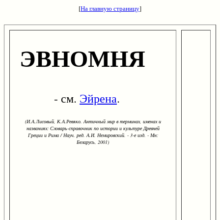
[
На главную страницу
]
ЭВНОМНЯ
- см.
Эйрена
.
(И.А.Лисовый, К.А.Ревяко. Античный мир в терминах, именах и
названиях: Словарь-справочник по истории и культуре Древней
Греции и Рима / Науч. ред. А.И. Немировский. - 3-е изд. - Мн:
Беларусь, 2001)