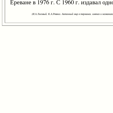
Ереване в 1976 г. С 1960 г. издавал о
(И.А.Лисовый, К.А.Ревяко. Античный мир в терминах, именах и названиях: 