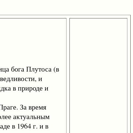
а бога Плутоса (в
ведливости, и
ядка в природе и
раге. За время
олее актуальным
де в 1964 г. и в