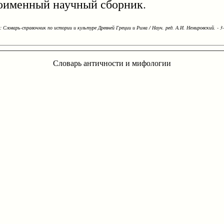
дноименный научный сборник.
Словарь-справочник по истории и культуре Древней Греции и Рима / Науч. ред. А.И. Немировский. - 3-е
Словарь античности и мифологии