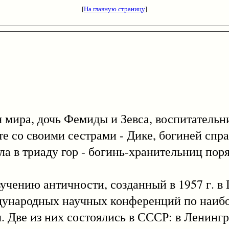
[
На главную страницу
]
ра, дочь Фемиды и Зевса, воспитательниц
е со своими сестрами - Дике, богиней спра
ла в триаду гор - богинь-хранительниц пор
ию античности, созданный в 1957 г. в П
дународных научных конференций по наиб
 Две из них состоялись в СССР: в Ленингра