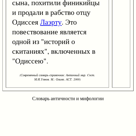
сына, похитили финикийцы
и продали в рабство отцу
Одиссея
Лаэрту
. Это
повествование является
одной из "историй о
скитаниях", включенных в
"Одиссею".
(Современный словарь-справочник: Античный мир. Cост.
М.И.Умнов. М.: Олимп, АСТ, 2000)
Словарь античности и мифологии