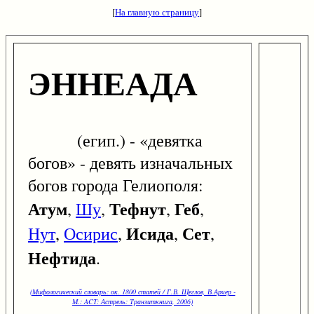
[
На главную страницу
]
ЭННЕАДА
(егип.) - «девятка
богов» - девять изначальных
богов города Гелиополя:
Атум
Тефнут
Геб
,
Шу
,
,
,
Исида
Сет
Нут
,
Осирис
,
,
,
Нефтида
.
(Мифологический словарь: ок. 1800 статей / Г.В. Щеглов, В.Арчер -
М.: ACT: Астрель: Транзиткнига, 2006)