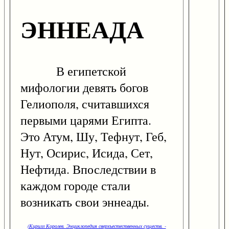
ЭННЕАДА
В египетской
мифологии девять богов
Гелиополя, считавшихся
первыми царями Египта.
Это Атум, Шу, Тефнут, Геб,
Нут, Осирис, Исида, Сет,
Нефтида. Впоследствии в
каждом городе стали
возникать свои эннеады.
(Кирилл Королев. Энциклопедия сверхъестественных существ. -