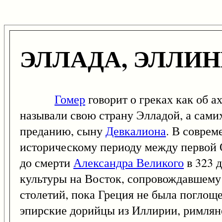
ЭЛЛАДА, ЭЛЛИ
Гомер
говорит о греках как об а
называли свою страну Элладой, а самих
преданию, сыну
Девкалиона
. В соврем
историческому периоду между первой О
до смерти
Александра Великого
в 323 д
культуры на Восток, сопровождавшему
столетий, пока Греция не была поглощ
эпирские дорийцы из Иллирии, римляне