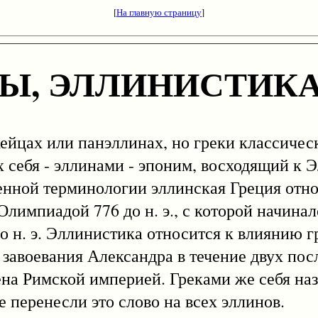
[
На главную страницу
]
НЫ, ЭЛЛИНИСТИК
хейцах или панэллинах, но греки классичес
 себя - эллинами - эпоним, восходящий к Э
енной терминологии эллинская Греция отно
лимпиадой 776 до н. э., с которой начинал
о н. э. Эллинистика относится к влиянию г
 завоевания Александра в течение двух по
ена Римской империей. Греками же себя на
 перенесли это слово на всех эллинов.