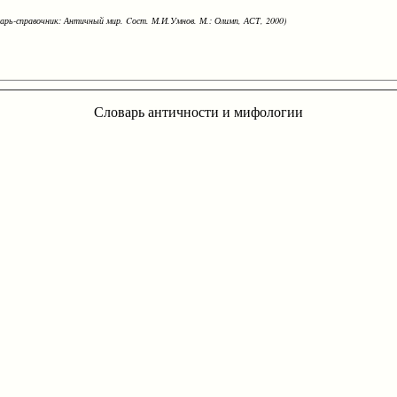
варь-справочник: Античный мир. Cост. М.И.Умнов. М.: Олимп, АСТ, 2000)
Словарь античности и мифологии