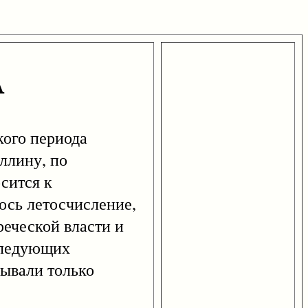
А
кого периода
ллину, по
сится к
ось летосчисление,
реческой власти и
следующих
зывали только