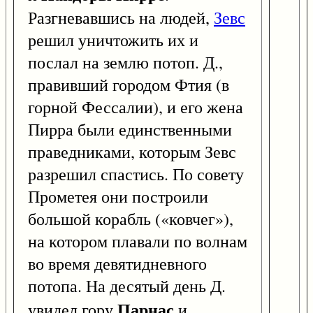
Разгневавшись на людей,
Зевс
решил уничтожить их и
послал на землю потоп. Д.,
правивший городом Фтия (в
горной Фессалии), и его жена
Пирра были единственными
праведниками, которым Зевс
разрешил спастись. По совету
Прометея они построили
большой корабль («ковчег»),
на котором плавали по волнам
во время девятидневного
потопа. На десятый день Д.
Парнас
увидел гору
и