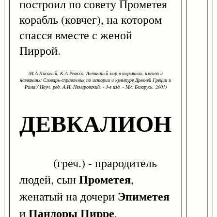
построил по совету Прометея
корабль (ковчег), на котором
спасся вместе с женой
Пиррой.
(И.А.Лисовый, К.А.Ревяко. Античный мир в терминах, именах и
названиях: Словарь-справочник по истории и культуре Древней Греции и
Рима / Науч. ред. А.И. Немировский. - 3-е изд. - Мн: Беларусь, 2001)
ДЕВКАЛИОН
(греч.) - прародитель
Прометея
людей, сын
,
Эпиметея
женатый на дочери
Пандоры
Пирре
и
.