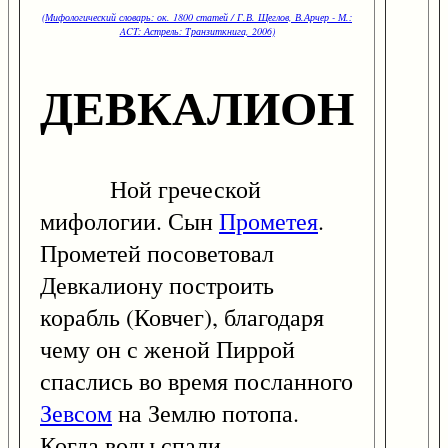
(Мифологический словарь: ок. 1800 статей / Г.В. Щеглов, В.Арчер - М.:
ACT: Астрель: Транзиткнига, 2006)
ДЕВКАЛИОН
Ной греческой
мифологии. Сын
Прометея
.
Прометей посоветовал
Девкалиону построить
корабль (Ковчег), благодаря
чему он с женой Пиррой
спаслись во время посланного
Зевсом
на Землю потопа.
Когда воды спали,