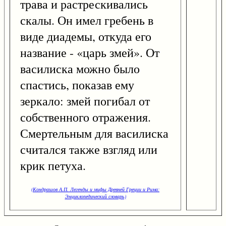
трава и растрескивались
скалы. Он имел гребень в
виде диадемы, откуда его
название - «царь змей». От
василиска можно было
спастись, показав ему
зеркало: змей погибал от
собственного отражения.
Смертельным для василиска
считался также взгляд или
крик петуха.
(Кондрашов А.П. Легенды и мифы Древней Греции и Рима:
Энциклопедический словарь)