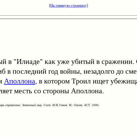
[
На главную страницу
]
ый в "Илиаде" как уже убитый в сражении. 
иб в последний год войны, незадолго до см
ам
Аполлона
, в котором Троил ищет убежища
яет месть со стороны Аполлона.
варь-справочник: Античный мир. Cост. М.И.Умнов. М.: Олимп, АСТ, 2000)