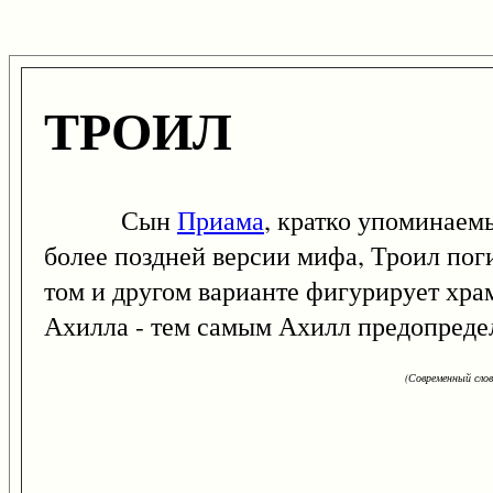
ТРОИЛ
Сын
Приама
, кратко упоминаем
более поздней версии мифа, Троил пог
том и другом варианте фигурирует хр
Ахилла - тем самым Ахилл предопредел
(Современный сло