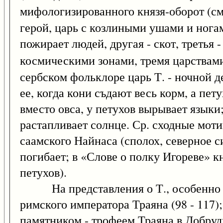
мифологизированного князя-оборот (с
герой, царь с козлиными ушами и ногами
пожирает людей, другая - скот, третья 
космическими зонами, тремя царствами
сербском фольклоре царь Т. - ночной 
ее, когда кони съдают весь корм, а пе
вместо овса, у петухов вырывает языки;
растапливает солнце. Ср. сходные мот
саамского Найнаса (сполох, северное с
погибает; в «Слове о полку Игореве» к
петухов).
На представления о Т., особенно о 
римского императора Траяна (98 - 117)
памятником - трофеем Траяна в Добрудж