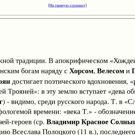
[
На главную страницу
]
й традиции. В апокрифическом «Хожден
Хорсом
Велесом
янским богам наряду с
,
и
оян
достигает поэтического вдохновения, «
ей Трояней»: в эту землю вступает «дева об
г
) - видимо, среди русского народа. Т. в «С
фологемой времени: «века Т.» - обозначени
Владимир Красное Солны
ей-героев (ср.
нию Всеслава Полоцкого (11 в.), последнег