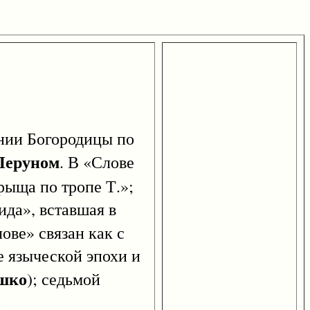
ии Богородицы по
Перуном
. В «Слове
рыща по тропе Т.»;
ида», вставшая в
лове» связан как с
е языческой эпохи и
шко
); седьмой
о