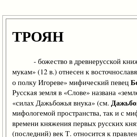
ТРОЯН
- божество в древнерусской книжно
мукам» (12 в.) отнесен к восточнослав
Б
о полку Игореве» мифический певец
Русская земля в «Слове» названа «земл
Дажьбо
«силах Дажьбожья внука» (см.
мифологемой пространства, так и с ми
времени княжения первых русских княз
(последний) век Т. относится к правле