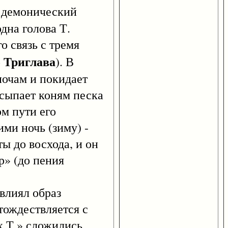
- демонический
дна голова Т.
о связь с тремя
Триглава
о
). В
ночам и покидает
асыпает коням песка
ом пути его
ми ночь (зиму) -
ы до восхода, и он
р» (до пения
влиял образ
тождествляется с
х Т.» сложились