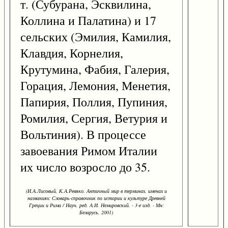
т. (Субурана, Эсквилина,
Коллина и Палатина) и 17
сельских (Эмилия, Камилия,
Клавдия, Корнелия,
Крутумина, Фабия, Галерия,
Горация, Лемония, Менетия,
Папирия, Поллия, Пупиния,
Ромилия, Сергия, Ветурия и
Вольтиния). В процессе
завоевания Римом Италии
их число возросло до 35.
(И.А.Лисовый, К.А.Ревяко. Античный мир в терминах, именах и
названиях: Словарь-справочник по истории и культуре Древней
Греции и Рима / Науч. ред. А.И. Немировский. - 3-е изд. - Мн:
Беларусь, 2001)