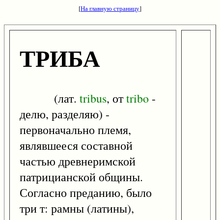
[
На главную страницу
]
ТРИБА
(лат.
tribus
, от
tribo
-
делю, разделяю) -
первоначально племя,
являвшееся составной
частью древнеримской
патрицианской общины.
Согласно преданию, было
три т: рамны (латины),