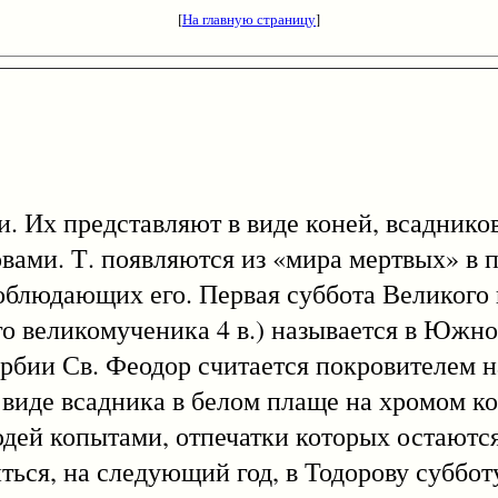
[
На главную страницу
]
 представляют в виде коней, всадников
вами. Т. появляются из «мира мертвых» в
облюдающих его. Первая суббота Великого п
го великомученика 4 в.) называется в Южн
рбии Св. Феодор считается покровителем на
 виде всадника в белом плаще на хромом ко
дей копытами, отпечатки которых остаются
иться, на следующий год, в Тодорову суббот