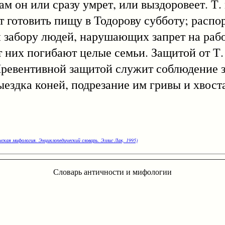
там он или сразу умрет, или выздоровеет. Т.
т готовить пищу в Тодорову субботу; распо
и забору людей, нарушающих запрет на раб
т них погибают целые семьи. Защитой от Т.
Превентивной защитой служит соблюдение з
ыездка коней, подрезание им гривы и хвост
нская мифология. Энциклопедический словарь. Эллис Лак, 1995)
Словарь античности и мифологии