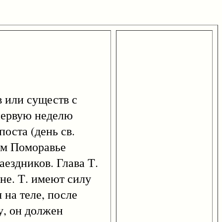
 или существ с
 первую неделю
оста (день св.
ом Поморавье
ездников. Глава Т.
не. Т. имеют силу
 на теле, после
у, он должен