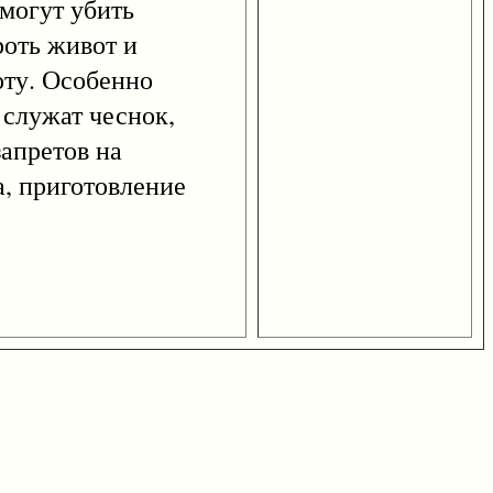
 могут убить
роть живот и
оту. Особенно
 служат чеснок,
апретов на
а, приготовление