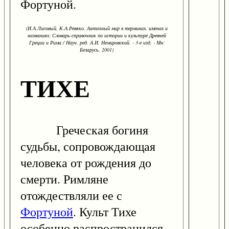
Фортуной.
(И.А.Лисовый, К.А.Ревяко. Античный мир в терминах, именах и
названиях: Словарь-справочник по истории и культуре Древней
Греции и Рима / Науч. ред. А.И. Немировский. - 3-е изд. - Мн:
Беларусь, 2001)
ТИХЕ
Греческая богиня
судьбы, сопровождающая
человека от рождения до
смерти. Римляне
отождествляли ее с
Фортуной
. Культ Тихе
особенно распространился