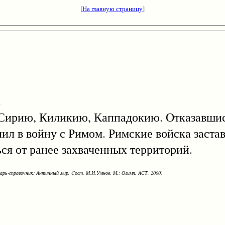
[
На главную страницу
]
.
ил Сирию, Киликию, Каппадокию. Отказавши
ил в войну с Римом. Римские войска заста
ться от ранее захваченных территорий.
варь-справочник: Античный мир. Cост. М.И.Умнов. М.: Олимп, АСТ, 2000)