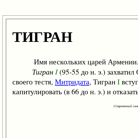
ТИГРАН
Имя нескольких царей Армении
Тигран
I
(95-55 до н. э.) захват
своего тестя,
Митридата
, Тигран
I
вступ
капитулировать (в 66 до н. э.) и отказа
(Современный сло