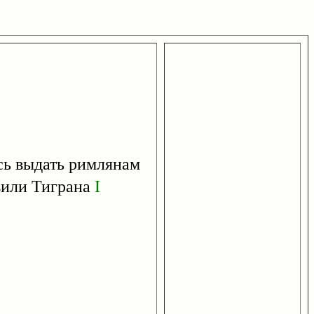
сь выдать римлянам
вили Тиграна
I