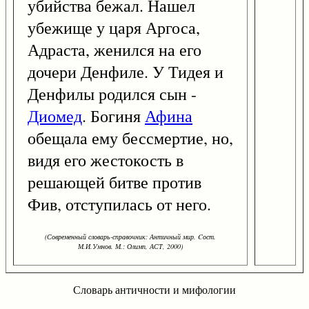
убийства бежал. Нашел
убежище у царя Аргоса,
Адраста, женился на его
дочери Денфиле. У Тидея и
Денфилы родился сын -
Диомед
. Богиня
Афина
обещала ему бессмертие, но,
видя его жестокость в
решающей битве против
Фив, отступилась от него.
(Современный словарь-справочник: Античный мир. Cост.
М.И.Умнов. М.: Олимп, АСТ, 2000)
Словарь античности и мифологии