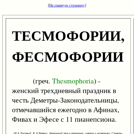
[
На главную страницу
]
ТЕСМОФОРИИ,
ФЕСМОФОРИИ
(греч.
Thesmophoria
) -
женский трехдневный праздник в
честь Деметры-Законодательницы,
отмечавшийся ежегодно в Афинах,
Фивах и Эфесе с 11 пианепсиона.
(И.А.Лисовый, К.А.Ревяко. Античный мир в терминах, именах и названиях: Словарь-