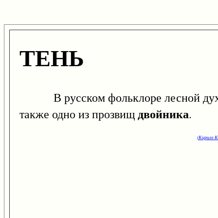
ТЕНЬ
В русском фольклоре лесной дух, о
двойника
также одно из прозвищ
.
(Кирилл К