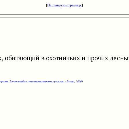
[
На главную страницу
]
битающий в охотничьих и прочих лесных
оролев. Энциклопедия сверхъестественных существ. - Эксмо, 2006)