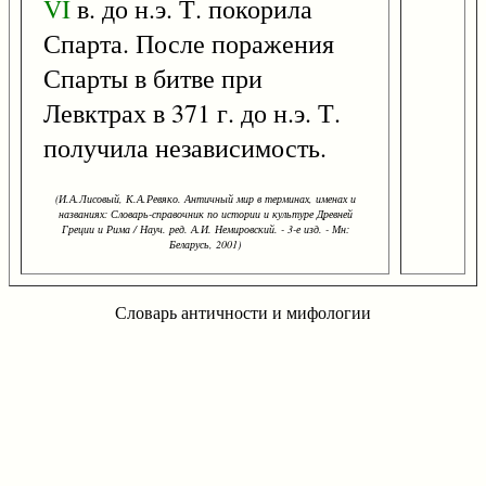
VI
в. до н.э. Т. покорила
Спарта. После поражения
Спарты в битве при
Левктрах в 371 г. до н.э. Т.
получила независимость.
(И.А.Лисовый, К.А.Ревяко. Античный мир в терминах, именах и
названиях: Словарь-справочник по истории и культуре Древней
Греции и Рима / Науч. ред. А.И. Немировский. - 3-е изд. - Мн:
Беларусь, 2001)
Словарь античности и мифологии