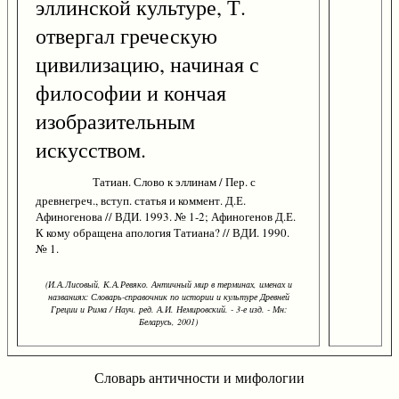
эллинской культуре, Т.
отвергал греческую
цивилизацию, начиная с
философии и кончая
изобразительным
искусством.
Татиан. Слово к эллинам / Пер. с
древнегреч., вступ. статья и коммент. Д.Е.
Афиногенова // ВДИ. 1993. № 1-2; Афиногенов Д.Е.
К кому обращена апология Татиана? // ВДИ. 1990.
№ 1.
(И.А.Лисовый, К.А.Ревяко. Античный мир в терминах, именах и
названиях: Словарь-справочник по истории и культуре Древней
Греции и Рима / Науч. ред. А.И. Немировский. - 3-е изд. - Мн:
Беларусь, 2001)
Словарь античности и мифологии