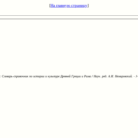
[
На главную страницу
]
Словарь-справочник по истории и культуре Древней Греции и Рима / Науч. ред. А.И. Немировский. - 3-е