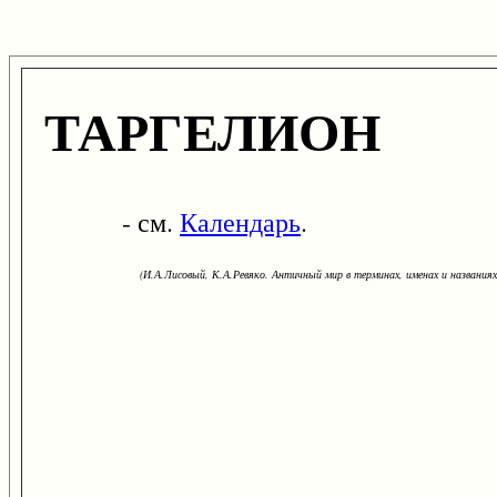
ТАРГЕЛИОН
- см.
Календарь
.
(И.А.Лисовый, К.А.Ревяко. Античный мир в терминах, именах и названиях: 