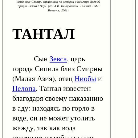
названиях: Словарь-справочник по истории и культуре Древней
Греции и Рима / Науч. ред. А.И. Немировский. - 3-е изд. - Мн:
Беларусь, 2001)
ТАНТАЛ
Сын
Зевса
, царь
города Сипила близ Смирны
(Малая Азия), отец
Ниобы
и
Пелопа
. Тантал известен
благодаря своему наказанию
в аду: находясь по горло в
воде, он не может утолить
жажду, так как вода
отступает от губ; над ним