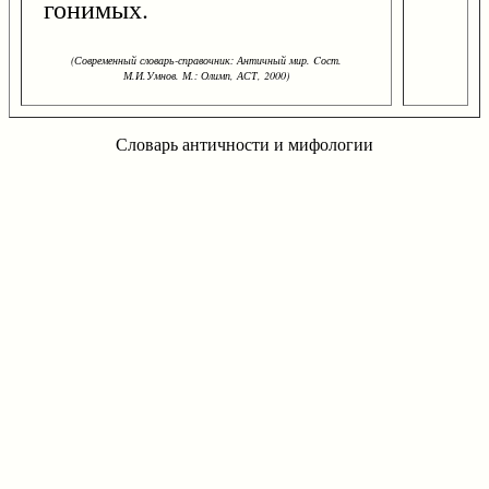
гонимых.
(Современный словарь-справочник: Античный мир. Cост.
М.И.Умнов. М.: Олимп, АСТ, 2000)
Словарь античности и мифологии