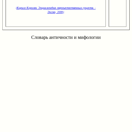
(Кирилл Королев. Энциклопедия сверхъестественных существ. -
Эксмо, 2006)
Словарь античности и мифологии