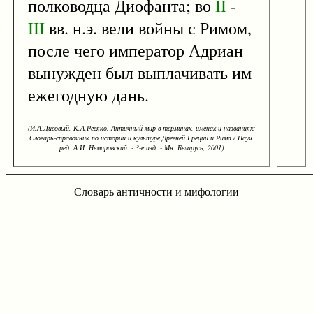
полководца Диофанта; во
II
-
III
вв. н.э. вели войны с Римом,
после чего император Адриан
вынужден был выплачивать им
ежегодную дань.
(И.А.Лисовый, К.А.Ревяко. Античный мир в терминах, именах и названиях:
Словарь-справочник по истории и культуре Древней Греции и Рима / Науч.
ред. А.И. Немировский. - 3-е изд. - Мн: Беларусь, 2001)
Словарь античности и мифологии