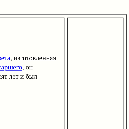
вета
, изготовленная
таршего
, он
ят лет и был