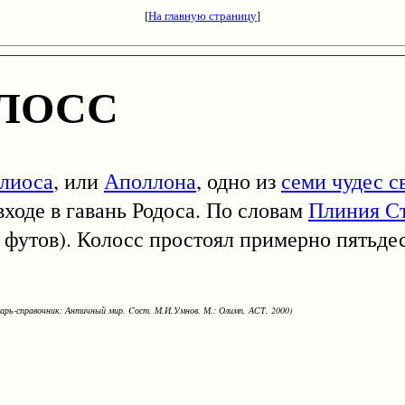
[
На главную страницу
]
ЛОСС
лиоса
, или
Аполлона
, одно из
семи чудес с
ходе в гавань Родоса. По словам
Плиния С
0 футов). Колосс простоял примерно пятьдес
варь-справочник: Античный мир. Cост. М.И.Умнов. М.: Олимп, АСТ, 2000)