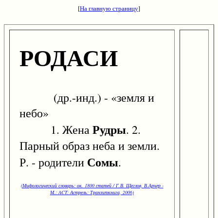
[
На главную страницу
]
РОДАСИ
(др.-инд.) - «земля и
небо»
Рудры
1. Жена
. 2.
Парный образ неба и земли.
Сомы
Р. - родители
.
(Мифологический словарь: ок. 1800 статей / Г.В. Щеглов, В.Арчер -
М.: ACT: Астрель: Транзиткнига, 2006)