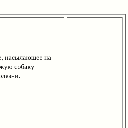
е, насылающее на
ыжую собаку
олезни.