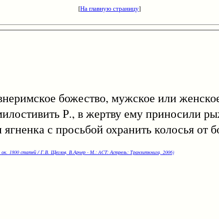
[
На главную страницу
]
еримское божество, мужское или женско
милостивить Р., в жертву ему приносили р
ягненка с просьбой охранить колосья от б
 ок. 1800 статей / Г.В. Щеглов, В.Арчер - М.: ACT: Астрель: Транзиткнига, 2006)