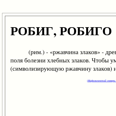
РОБИГ, РОБИГО
(рим.) - «ржавчина злаков» - древн
поля болезни хлебных злаков. Чтобы у
(символизирующую ржавчину злаков) и 
(Мифологический словарь: