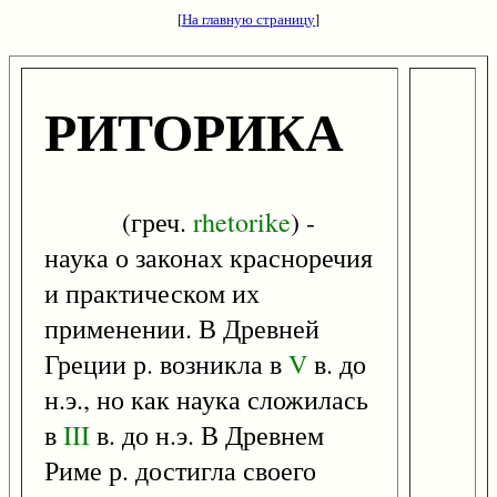
[
На главную страницу
]
РИТОРИКА
(греч.
rhetorike
) -
наука о законах красноречия
и практическом их
применении. В Древней
Греции р. возникла в
V
в. до
н.э., но как наука сложилась
в
III
в. до н.э. В Древнем
Риме р. достигла своего