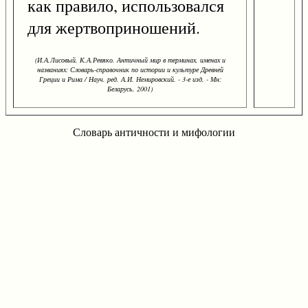
как правило, использовался
для жертвоприношений.
(И.А.Лисовый, К.А.Ревяко. Античный мир в терминах, именах и
названиях: Словарь-справочник по истории и культуре Древней
Греции и Рима / Науч. ред. А.И. Немировский. - 3-е изд. - Мн:
Беларусь, 2001)
Словарь античности и мифологии