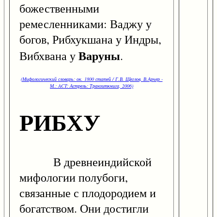
божественными
ремесленниками: Ваджу у
богов, Рибхукшана у Индры,
Варуны
Вибхвана у
.
(Мифологический словарь: ок. 1800 статей / Г.В. Щеглов, В.Арчер -
М.: ACT: Астрель: Транзиткнига, 2006)
РИБХУ
В древнеиндийской
мифологии полубоги,
связанные с плодородием и
богатством. Они достигли