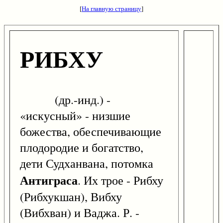
[
На главную страницу
]
РИБХУ
(др.-инд.) -
«искусный» - низшие
божества, обеспечивающие
плодородие и богатство,
дети Судханвана, потомка
Антиграса
. Их трое - Рибху
(Рибхукшан), Вибху
(Вибхван) и Ваджа. Р. -