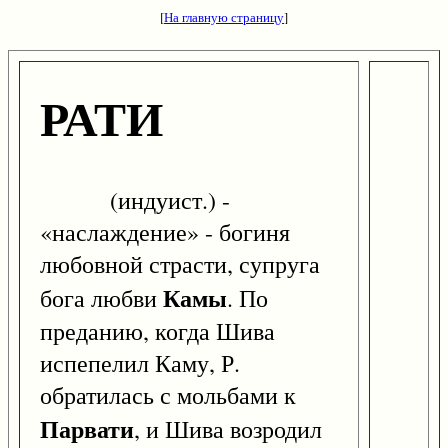
[
На главную страницу
]
РАТИ
(индуист.) -
«наслаждение» - богиня
любовной страсти, супруга
Камы
бога любви
. По
преданию, когда Шива
испепелил Каму, Р.
обратилась с мольбами к
Парвати
, и Шива возродил