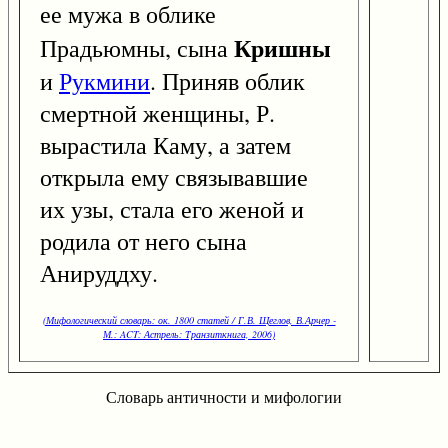
ее мужа в облике
Кришны
Прадьюмны, сына
и
Рукмини
. Приняв облик
смертной женщины, Р.
вырастила Каму, а затем
открыла ему связывавшие
их узы, стала его женой и
родила от него сына
Анируддху.
(Мифологический словарь: ок. 1800 статей / Г.В. Щеглов, В.Арчер -
М.: ACT: Астрель: Транзиткнига, 2006)
Словарь античности и мифологии