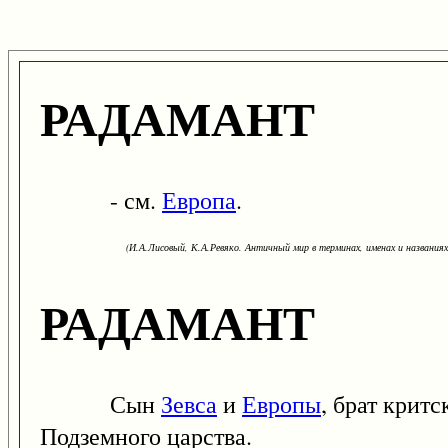
РАДАМАНТ
- см.
Европа
.
(И.А.Лисовый, К.А.Ревяко. Античный мир в терминах, именах и названиях: 
РАДАМАНТ
Сын
Зевса
и
Европы
, брат крит
Подземного царства.