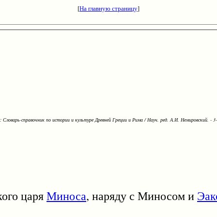
[
На главную страницу
]
Словарь-справочник по истории и культуре Древней Греции и Рима / Науч. ред. А.И. Немировский. - 3-е
ского царя
Миноса
, наряду с Миносом и
Эак