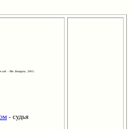
 изд. - Мн: Беларусь, 2001)
ом
- судья