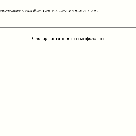
варь-справочник: Античный мир. Cост. М.И.Умнов. М.: Олимп, АСТ, 2000)
Словарь античности и мифологии