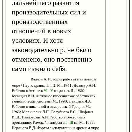
дальнейшего развития
производительных сил и
производственных
отношений в новых
условиях. И хотя
законодательно р. не было
отменено, оно постепенно
само изжило себя.
Валлон А. История рабства в античном
мире / Пер. с франц. Т. 1-2. М., 1941; Доватур А.И.
Рабство в Аттике в
VI
-
V
вв. до н.э. Л., 1980;
Кузищин В.И. Античное классическое рабство как
экономическая система. М., 1990; Ленцман Я.А.
Рабство в микенской и гомеровской Греции. М.,
1963; Маринович Л.П., Голубцова Е.С., Шифман
И.Ш., Павловская А.И. Рабство в Восточных
провинциях Римской империи в
I
-
III
вв. М., 1977;
Неронова В.Д. Формы эксплуатации в древнем мире