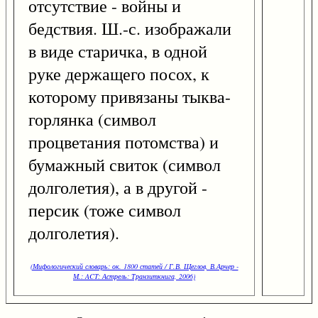
отсутствие - войны и
бедствия. Ш.-с. изображали
в виде старичка, в одной
руке держащего посох, к
которому привязаны тыква-
горлянка (символ
процветания потомства) и
бумажный свиток (символ
долголетия), а в другой -
персик (тоже символ
долголетия).
(Мифологический словарь: ок. 1800 статей / Г.В. Щеглов, В.Арчер -
М.: ACT: Астрель: Транзиткнига, 2006)