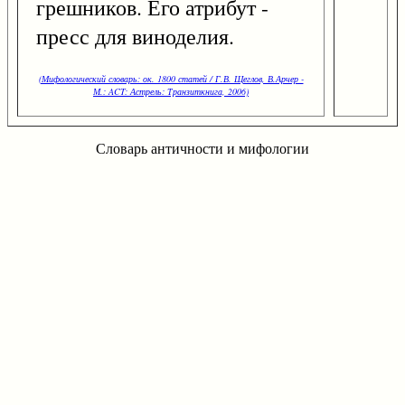
грешников. Его атрибут -
пресс для виноделия.
(Мифологический словарь: ок. 1800 статей / Г.В. Щеглов, В.Арчер -
М.: ACT: Астрель: Транзиткнига, 2006)
Словарь античности и мифологии