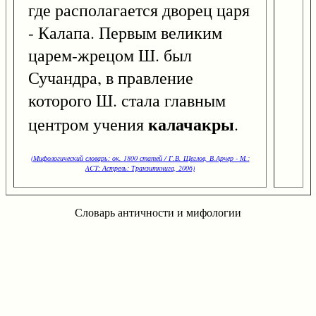
где располагается дворец царя
- Калапа. Первым великим
царем-жрецом Ш. был
Сучандра, в правление
которого Ш. стала главным
калачакры
центром учения
.
(Мифологический словарь: ок. 1800 статей / Г.В. Щеглов, В.Арчер - М.:
ACT: Астрель: Транзиткнига, 2006)
Словарь античности и мифологии