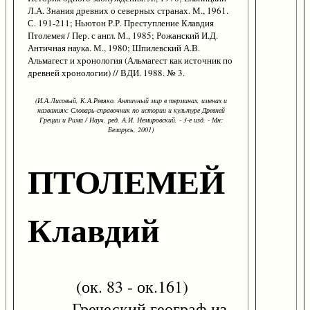
Л.А. Знания древних о северных странах. М., 1961.
С. 191-211; Ньютон Р.Р. Преступление Клавдия
Птолемея / Пер. с англ. М., 1985; Рожанский И.Д.
Античная наука. М., 1980; Шпилевский А.В.
Альмагест и хронология (Альмагест как источник по
древней хронологии) // ВДИ. 1988. № 3.
(И.А.Лисовый, К.А.Ревяко. Античный мир в терминах, именах и
названиях: Словарь-справочник по истории и культуре Древней
Греции и Рима / Науч. ред. А.И. Немировский. - 3-е изд. - Мн:
Беларусь, 2001)
ПТОЛЕМЕЙ
Клавдий
(ок. 83 - ок.161)
Греческий географ из