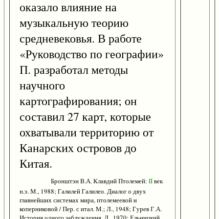
оказало влияние на
музыкальную теорию
средневековья. В работе
«Руководство по географии»
П. разработал методы
научного
картографирования; он
составил 27 карт, которые
охватывали территорию от
Канарских островов до
Китая.
Бронштэн В.А. Клавдий Птолемей:
II
век
н.э. М., 1988; Галилей Галилео. Диалог о двух
главнейших системах мира, птолемеевой и
коперниковой / Пер. с итал. М.; Л., 1948; Гурев Г.А.
История одного заблуждения. Л., 1970; Ельницкий