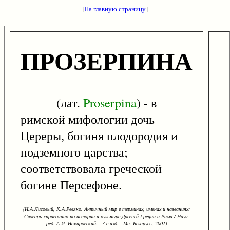
[
На главную страницу
]
ПРОЗЕРПИНА
(лат.
Proserpina
) - в
римской мифологии дочь
Цереры, богиня плодородия и
подземного царства;
соответствовала греческой
богине Персефоне.
(И.А.Лисовый, К.А.Ревяко. Античный мир в терминах, именах и названиях:
Словарь-справочник по истории и культуре Древней Греции и Рима / Науч.
ред. А.И. Немировский. - 3-е изд. - Мн: Беларусь, 2001)