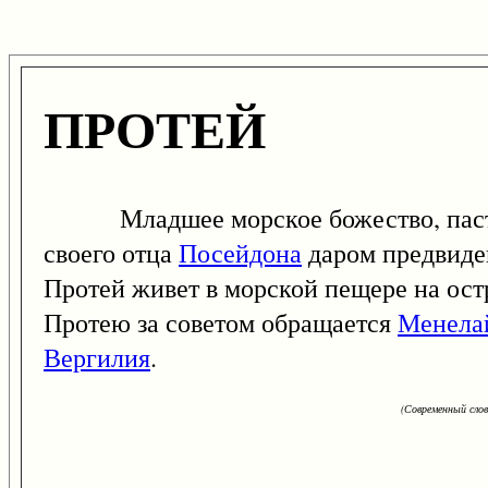
ПРОТЕЙ
Младшее морское божество, пастух
своего отца
Посейдона
даром предвиден
Протей живет в морской пещере на ост
Протею за советом обращается
Менела
Вергилия
.
(Современный сло