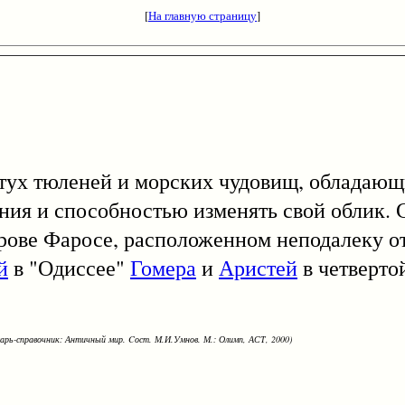
[
На главную страницу
]
 тюленей и морских чудовищ, обладающ
ия и способностью изменять свой облик. С
рове Фаросе, расположенном неподалеку от
й
в "Одиссее"
Гомера
и
Аристей
в четверто
варь-справочник: Античный мир. Cост. М.И.Умнов. М.: Олимп, АСТ, 2000)