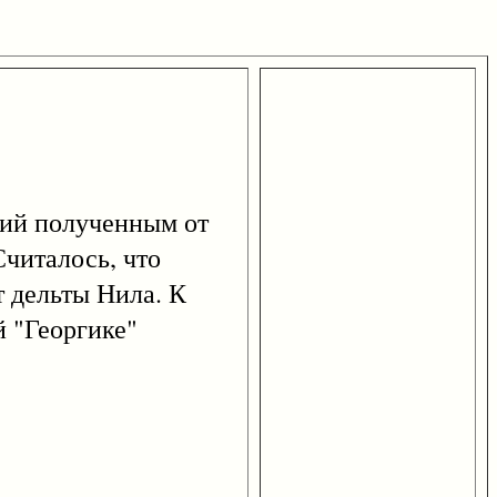
ий полученным от
читалось, что
 дельты Нила. К
й "Георгике"