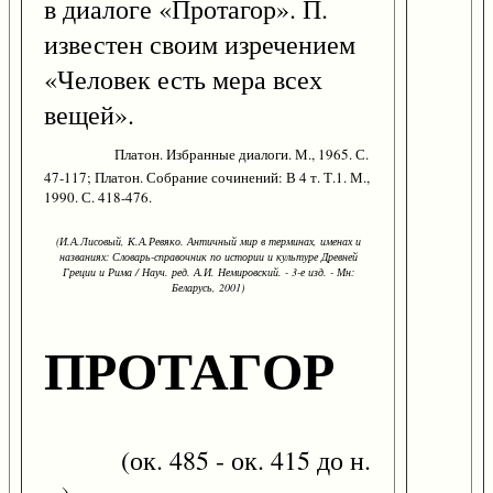
в диалоге «Протагор». П.
известен своим изречением
«Человек есть мера всех
вещей».
Платон. Избранные диалоги. М., 1965. С.
47-117; Платон. Собрание сочинений: В 4 т. Т.1. М.,
1990. С. 418-476.
(И.А.Лисовый, К.А.Ревяко. Античный мир в терминах, именах и
названиях: Словарь-справочник по истории и культуре Древней
Греции и Рима / Науч. ред. А.И. Немировский. - 3-е изд. - Мн:
Беларусь, 2001)
ПРОТАГОР
(ок. 485 - ок. 415 до н.