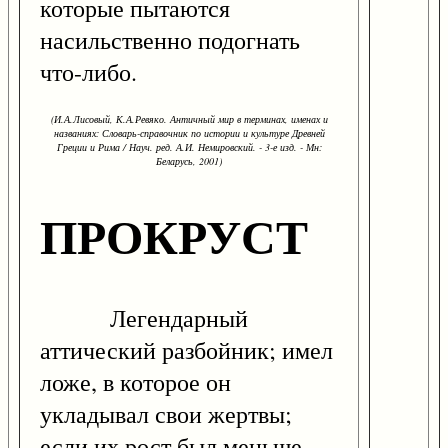
которые пытаются
насильственно подогнать
что-либо.
(И.А.Лисовый, К.А.Ревяко. Античный мир в терминах, именах и
названиях: Словарь-справочник по истории и культуре Древней
Греции и Рима / Науч. ред. А.И. Немировский. - 3-е изд. - Мн:
Беларусь, 2001)
ПРОКРУСТ
Легендарный
аттический разбойник; имел
ложе, в которое он
укладывал свои жертвы;
если их рост был меньше