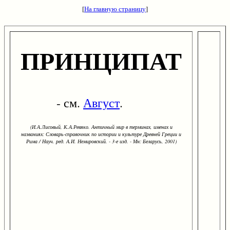
[
На главную страницу
]
ПРИНЦИПАТ
- см.
Август
.
(И.А.Лисовый, К.А.Ревяко. Античный мир в терминах, именах и
названиях: Словарь-справочник по истории и культуре Древней Греции и
Рима / Науч. ред. А.И. Немировский. - 3-е изд. - Мн: Беларусь, 2001)