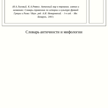
(И.А.Лисовый, К.А.Ревяко. Античный мир в терминах, именах и
названиях: Словарь-справочник по истории и культуре Древней
Греции и Рима / Науч. ред. А.И. Немировский. - 3-е изд. - Мн:
Беларусь, 2001)
Словарь античности и мифологии