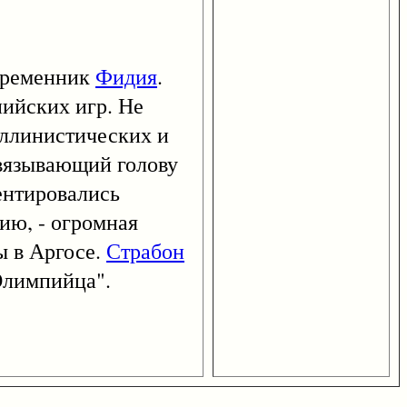
временник
Фидия
.
ийских игр. Не
эллинистических и
бвязывающий голову
ентировались
ию, - огромная
ы в Аргосе.
Страбон
 Олимпийца".