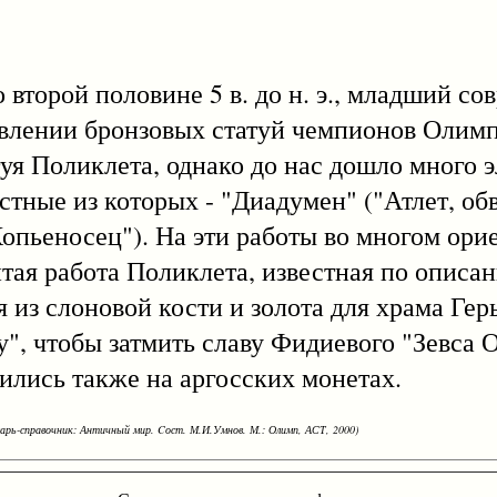
рой половине 5 в. до н. э., младший со
овлении бронзовых статуй чемпионов Олимп
туя Поликлета, однако до нас дошло много 
тные из которых - "Диадумен" ("Атлет, о
Копьеносец"). На эти работы во многом ори
тая работа Поликлета, известная по описан
я из слоновой кости и золота для храма Гер
у", чтобы затмить славу Фидиевого "Зевса
лись также на аргосских монетах.
варь-справочник: Античный мир. Cост. М.И.Умнов. М.: Олимп, АСТ, 2000)