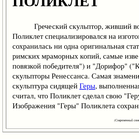
ПОЛИКЛЕТ
Греческий скульптор, живший во вто
Поликлет специализировался на изгот
сохранилась ни одна оригинальная ста
римских мраморных копий, самые извес
повязкой победителя") и "Дорифор" ("
скульпторы Ренессанса. Самая знамени
скульптура сидящей
Геры
, выполненна
считал, что Поликлет сделал свою "Гер
Изображения "Геры" Поликлета сохрани
(Современный сло