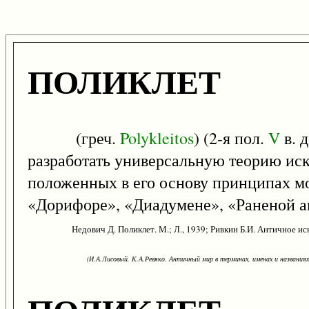
ПОЛИКЛЕТ
(греч.
Polykleitos
) (2-я пол.
V
в. 
разработать универсальную теорию иску
положенных в его основу принципах м
«Дорифоре», «Диадумене», «Раненой а
Недович Д. Поликлет. М.; Л., 1939; Ривкин Б.И. Античное ис
(И.А.Лисовый, К.А.Ревяко. Античный мир в терминах, именах и названиях: 