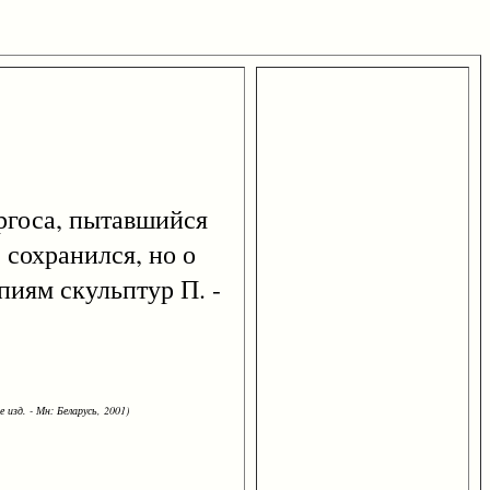
Аргоса, пытавшийся
 сохранился, но о
иям скульптур П. -
 изд. - Мн: Беларусь, 2001)