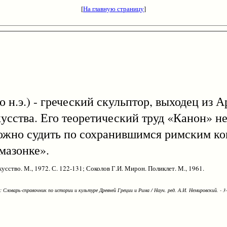
[
На главную страницу
]
до н.э.) - греческий скульптор, выходец из 
сства. Его теоретический труд «Канон» не
ожно судить по сохранившимся римским коп
мазонке».
кусство. М., 1972. С. 122-131; Соколов Г.И. Мирон. Поликлет. М., 1961.
Словарь-справочник по истории и культуре Древней Греции и Рима / Науч. ред. А.И. Немировский. - 3-е