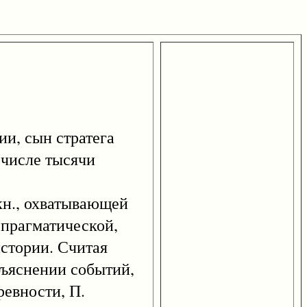
дии, сын стратега
 числе тысячи
н., охватывающей
» прагматической,
стории. Считая
бъяснении событий,
ревности, П.