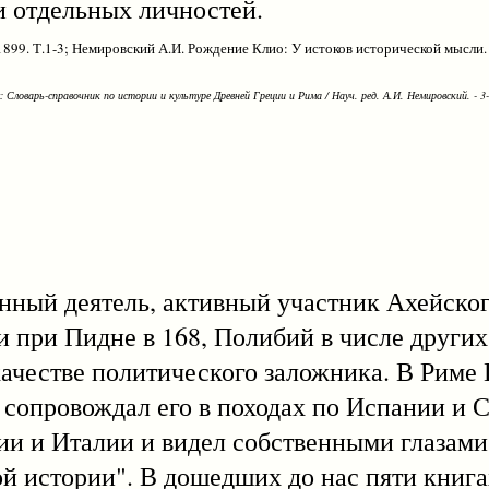
и отдельных личностей.
1899. Т.1-3; Немировский А.И. Рождение Клио: У истоков исторической мысли. 
Словарь-справочник по истории и культуре Древней Греции и Рима / Науч. ред. А.И. Немировский. - 3-е
й деятель, активный участник Ахейског
и при Пидне в 168, Полибий в числе других
 качестве политического заложника. В Риме
 сопровождал его в походах по Испании и 
и и Италии и видел собственными глазами 
ой истории". В дошедших до нас пяти книг