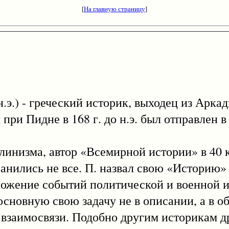
[
На главную страницу
]
о н.э.) - греческий историк, выходец из Арка
при Пидне в 168 г. до н.э. был отправлен в
изма, автор «Всемирной истории» в 40 к
хранились не все. П. назвал свою «Историю
ложение событий политической и военной и
основную свою задачу не в описании, а в о
взаимосвязи. Подобно другим историкам д