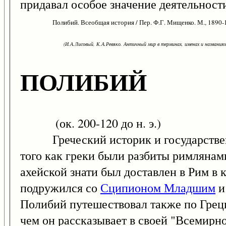
придавал особое значение деятельност
Полибий. Всеобщая история / Пер. Ф.Г. Мищенко. М., 1890-
(И.А.Лисовый, К.А.Ревяко. Античный мир в терминах, именах и названиях: 
ПОЛИБИЙ
(ок. 200-120 до н. э.)
Греческий историк и государственны
того как греки были разбиты римлянам
ахейской знати был доставлен в Рим в
подружился со
Сципионом Младшим
и
Полибий путешествовал также по Греци
чем он рассказывает в своей "Всемирн