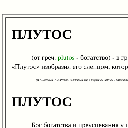
ПЛУТОС
(от греч.
plutos
- богатство) - в 
«Плутос» изобразил его слепцом, котор
(И.А.Лисовый, К.А.Ревяко. Античный мир в терминах, именах и названиях: 
ПЛУТОС
Бог богатства и преуспевания у гре