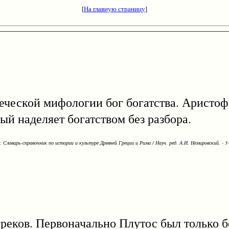
[
На главную страницу
]
греческой мифологии бог богатства. Аристо
ый наделяет богатством без разбора.
Словарь-справочник по истории и культуре Древней Греции и Рима / Науч. ред. А.И. Немировский. - 3-е
ков. Первоначально Плутос был только бо