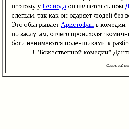
поэтому у
Гесиода
он является сыном
Д
слепым, так как он одаряет людей без 
Это обыгрывает
Аристофан
в комедии "
по заслугам, отчего происходят комичны
боги нанимаются поденщиками к разбо
В "Божественной комедии" Данте Пл
(Современный сло