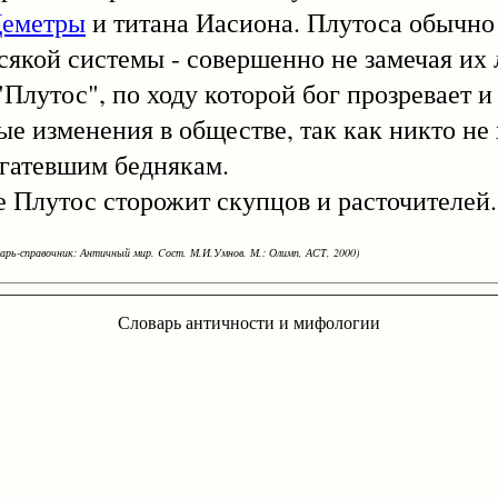
еметры
и титана Иасиона. Плутоса обычно
всякой системы - совершенно не замечая их
Плутос", по ходу которой бог прозревает 
е изменения в обществе, так как никто не х
гатевшим беднякам.
утос сторожит скупцов и расточителей.
варь-справочник: Античный мир. Cост. М.И.Умнов. М.: Олимп, АСТ, 2000)
Словарь античности и мифологии