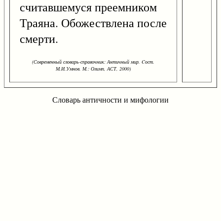
считавшемуся преемником
Траяна. Обожествлена после
смерти.
(Современный словарь-справочник: Античный мир. Cост.
М.И.Умнов. М.: Олимп, АСТ, 2000)
Словарь античности и мифологии