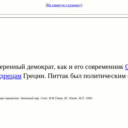
[
На главную страницу
]
нный демократ, как и его современник
удрецам
Греции. Питтак был политическим 
варь-справочник: Античный мир. Cост. М.И.Умнов. М.: Олимп, АСТ, 2000)