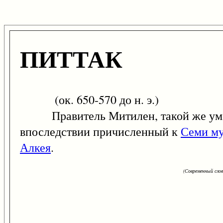
ПИТТАК
(ок. 650-570 до н. э.)
Правитель Митилен, такой же умере
впоследствии причисленный к
Семи м
Алкея
.
(Современный сло