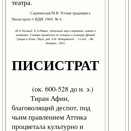
театра.
Скржинская М.В. Устная традиция о
Писистрате // ВДИ. 1969. № 4.
(И.А.Лисовый, К.А.Ревяко. Античный мир в терминах, именах и
названиях: Словарь-справочник по истории и культуре Древней
Греции и Рима / Науч. ред. А.И. Немировский. - 3-е изд. - Мн:
Беларусь, 2001)
ПИСИСТРАТ
(ок. 600-528 до н. э.)
Тиран Афин,
благоволящий деспот, под
чьим правлением Аттика
процветала культурно и