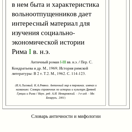
в нем быта и характеристика
вольноотпущенников дает
интересный материал для
изучения социально-
экономической истории
Рима
I
в. н.э.
Античный роман
I
-
III
вв. н.э. / Пер. С.
Кондратьева и др. М., 1969; История римской
литературы: В 2 т. Т.2. М., 1962. С. 114-123.
(И.А.Лисовый, К.А.Ревяко. Античный мир в терминах, именах и
названиях: Словарь-справочник по истории и культуре Древней
Греции и Рима / Науч. ред. А.И. Немировский. - 3-е изд. - Мн:
Беларусь, 2001)
Словарь античности и мифологии