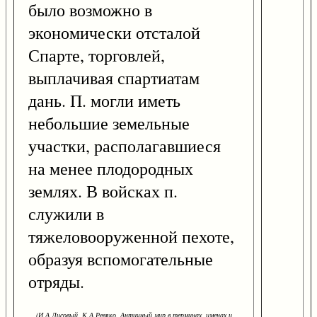
было возможно в
экономически отсталой
Спарте, торговлей,
выплачивая спартиатам
дань. П. могли иметь
небольшие земельные
участки, располагавшиеся
на менее плодородных
землях. В войсках п.
служили в
тяжеловооруженной пехоте,
образуя вспомогательные
отряды.
(И.А.Лисовый, К.А.Ревяко. Античный мир в терминах, именах и